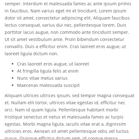
semper. Interdum et malesuada fames ac ante ipsum primis
in faucibus. Nam varius eget mi et tincidunt. Lorem ipsum
dolor sit amet, consectetur adipiscing elit. Aliquam faucibus
lectus consequat, varius dui nec, pellentesque lorem. Duis
porttitor lacus augue, non commodo ante tincidunt semper.
Ut sit amet vestibulum ante. Proin bibendum consectetur
convallis. Duis a efficitur enim. Cras laoreet eros augue, ut
laoreet ligula dictum non.
Cras laoreet eros augue, ut laoreet
At fringilla ligula felis at enim
Nunc vitae metus varius
Maecenas malesuada suscipit
Aliquam ultrices ultrices ipsum, sed tempor magna consequat
et. Nullam elit tortor, ultrices vitae egestas id, efficitur nec
orci. Nam id quam ligula. Pellentesque habitant morbi
tristique senectus et netus et malesuada fames ac turpis
egestas. Morbi magna ligula, iaculis vitae erat a, dignissim
ultricies eros. Aenean sit amet pellentesque odio, vel luctus
purus. Quisque efficitur dictum sem, id congue massa