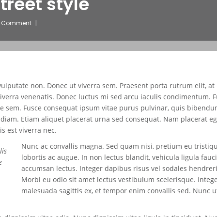
treet style
 Comment
ulputate non. Donec ut viverra sem. Praesent porta rutrum elit, at
viverra venenatis. Donec luctus mi sed arcu iaculis condimentum. 
re sem. Fusce consequat ipsum vitae purus pulvinar, quis bibendu
 diam. Etiam aliquet placerat urna sed consequat. Nam placerat eg
is est viverra nec.
Nunc ac convallis magna. Sed quam nisi, pretium eu tristiqu
lis
lobortis ac augue. In non lectus blandit, vehicula ligula fauc
e
accumsan lectus. Integer dapibus risus vel sodales hendreri
Morbi eu odio sit amet lectus vestibulum scelerisque. Integ
malesuada sagittis ex, et tempor enim convallis sed. Nunc ut