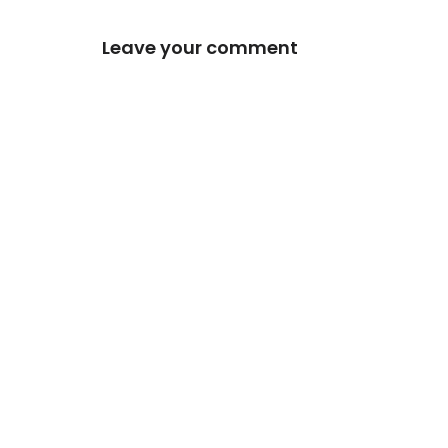
Leave your comment
*
Comment
*
Your name
Guarda mi nombre, correo electrónico y 