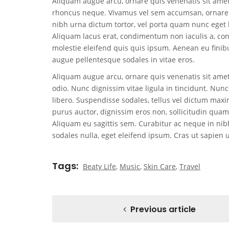
Aliquam augue arcu, ornare quis venenatis sit amet,
rhoncus neque. Vivamus vel sem accumsan, ornare la
nibh urna dictum tortor, vel porta quam nunc eget 
Aliquam lacus erat, condimentum non iaculis a, con
molestie eleifend quis quis ipsum. Aenean eu finibu
augue pellentesque sodales in vitae eros.
Aliquam augue arcu, ornare quis venenatis sit amet
odio. Nunc dignissim vitae ligula in tincidunt. Nu
libero. Suspendisse sodales, tellus vel dictum max
purus auctor, dignissim eros non, sollicitudin quam
Aliquam eu sagittis sem. Curabitur ac neque in nib
sodales nulla, eget eleifend ipsum. Cras ut sapien 
Tags
Beaty Life
,
Music
,
Skin Care
,
Travel
Previous article