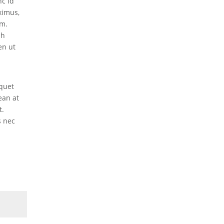
nc id
ximus,
am.
bh
en ut
iquet
ean at
t.
s nec