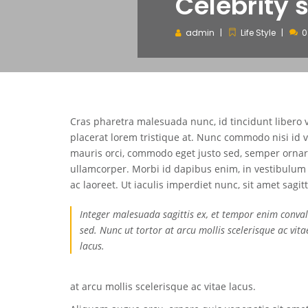
Celebrity s
admin
Life Style
0
Cras pharetra malesuada nunc, id tincidunt libero v
placerat lorem tristique at. Nunc commodo nisi id 
mauris orci, commodo eget justo sed, semper orna
ullamcorper. Morbi id dapibus enim, in vestibulum
ac laoreet. Ut iaculis imperdiet nunc, sit amet sagitt
Integer malesuada sagittis ex, et tempor enim conval
sed. Nunc ut tortor at arcu mollis scelerisque ac vita
lacus.
at arcu mollis scelerisque ac vitae lacus.