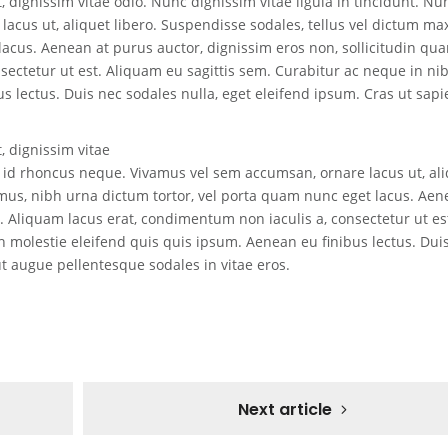
 dignissim vitae odio. Nunc dignissim vitae ligula in tincidunt. Nu
cus ut, aliquet libero. Suspendisse sodales, tellus vel dictum ma
lacus. Aenean at purus auctor, dignissim eros non, sollicitudin qu
sectetur ut est. Aliquam eu sagittis sem. Curabitur ac neque in ni
s lectus. Duis nec sodales nulla, eget eleifend ipsum. Cras ut sapi
, dignissim vitae
nc id rhoncus neque. Vivamus vel sem accumsan, ornare lacus ut, al
imus, nibh urna dictum tortor, vel porta quam nunc eget lacus. Aen
. Aliquam lacus erat, condimentum non iaculis a, consectetur ut es
h molestie eleifend quis quis ipsum. Aenean eu finibus lectus. Dui
ut augue pellentesque sodales in vitae eros.
Next article