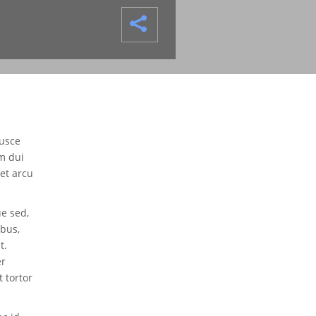
Fusce
m dui
et arcu
e sed,
ibus,
t.
er
 tortor