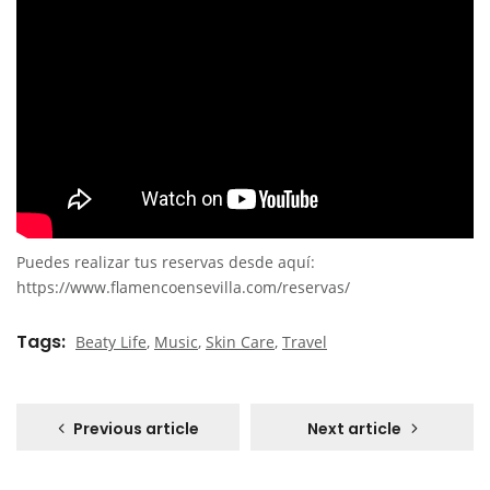
Puedes realizar tus reservas desde aquí:
https://www.flamencoensevilla.com/reservas/
Tags
Beaty Life
,
Music
,
Skin Care
,
Travel
Previous article
Next article