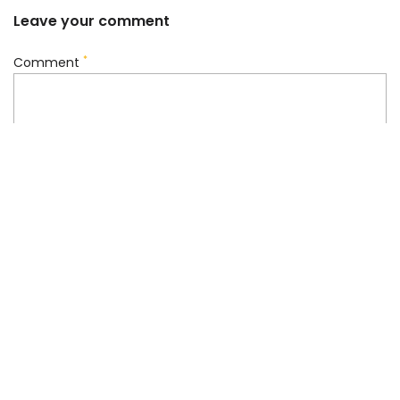
Leave your comment
*
Comment
*
Your name
*
Your Email
Guarda mi nombre, correo electrónico y web en este
navegador para la próxima vez que comente.