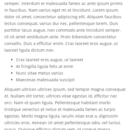
semper. Interdum et malesuada fames ac ante ipsum primis
in faucibus. Nam varius eget mi et tincidunt. Lorem ipsum
dolor sit amet, consectetur adipiscing elit. Aliquam faucibus
lectus consequat, varius dui nec, pellentesque lorem. Duis
porttitor lacus augue, non commodo ante tincidunt semper.
Ut sit amet vestibulum ante. Proin bibendum consectetur
convallis. Duis a efficitur enim. Cras laoreet eros augue, ut
laoreet ligula dictum non.
Cras laoreet eros augue, ut laoreet
At fringilla ligula felis at enim
Nunc vitae metus varius
Maecenas malesuada suscipit
Aliquam ultrices ultrices ipsum, sed tempor magna consequat
et. Nullam elit tortor, ultrices vitae egestas id, efficitur nec
orci. Nam id quam ligula. Pellentesque habitant morbi
tristique senectus et netus et malesuada fames ac turpis
egestas. Morbi magna ligula, iaculis vitae erat a, dignissim
ultricies eros. Aenean sit amet pellentesque odio, vel luctus
purus. Quisque efficitur dictum sem, id congue massa